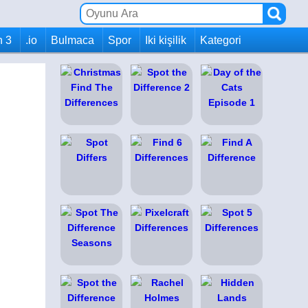
h 3
.io
Bulmaca
Spor
Iki kişilik
Kategori