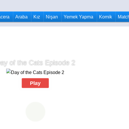
cera
Araba
Kız
Nişan
Yemek Yapma
Komik
Matc
ay of the Cats Episode 2
Play