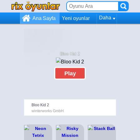
Daha
Ana Sayfa
Yeni oyunlar
Bloo Kid 2
Play
Bloo Kid 2
winterworks GmbH