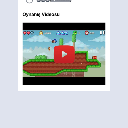
Oynanış Videosu