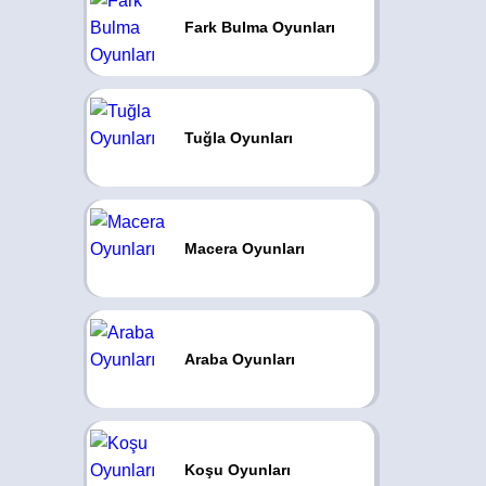
Fark Bulma Oyunları
Tuğla Oyunları
Macera Oyunları
Araba Oyunları
Koşu Oyunları