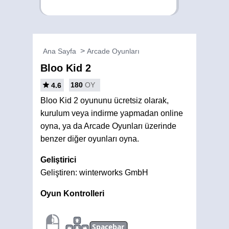
Ana Sayfa
Arcade Oyunları
Bloo Kid 2
180
OY
4.6
Bloo Kid 2 oyununu ücretsiz olarak,
kurulum veya indirme yapmadan online
oyna, ya da Arcade Oyunları üzerinde
benzer diğer oyunları oyna.
Geliştirici
Geliştiren: winterworks GmbH
Oyun Kontrolleri
Spacebar