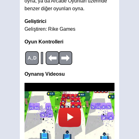
oyna, ya da Arcade Oyunları üzerinde
benzer diğer oyunları oyna.
Geliştirici
Geliştiren: Rike Games
Oyun Kontrolleri
|
A,D
Oynanış Videosu