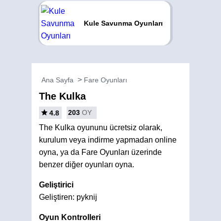
Kule Savunma Oyunları
Ana Sayfa
Fare Oyunları
The Kulka
203
OY
4.8
The Kulka oyununu ücretsiz olarak,
kurulum veya indirme yapmadan online
oyna, ya da Fare Oyunları üzerinde
benzer diğer oyunları oyna.
Geliştirici
Geliştiren: pyknij
Oyun Kontrolleri