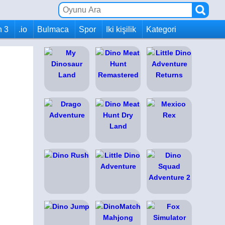
h 3
.io
Bulmaca
Spor
Iki kişilik
Kategori