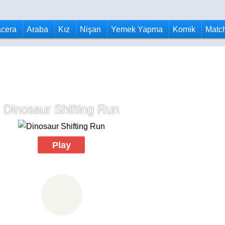
cera
Araba
Kız
Nişan
Yemek Yapma
Komik
Matc
Dinosaur Shifting Run
Play