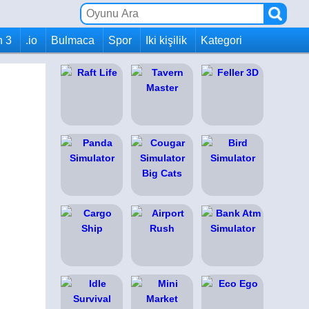
h 3
.io
Bulmaca
Spor
Iki kişilik
Kategori