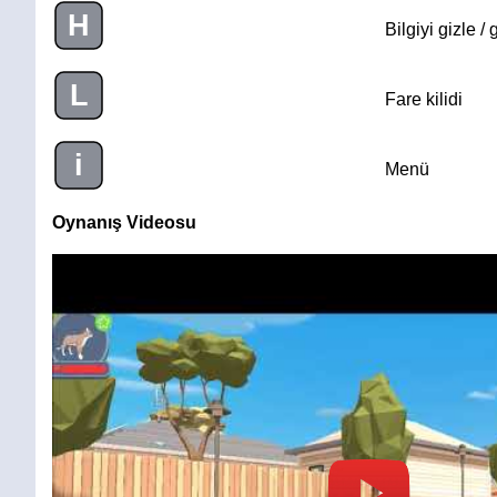
H
Bilgiyi gizle / 
L
Fare kilidi
i
Menü
Oynanış Videosu