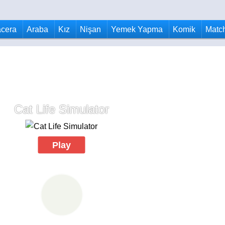
cera
Araba
Kız
Nişan
Yemek Yapma
Komik
Matc
Cat Life Simulator
Play