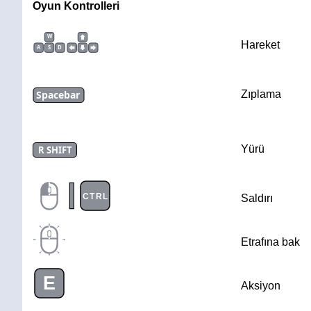
Oyun Kontrolleri
W
Hareket
A
S
D
Spacebar
Zıplama
Yürü
R SHIFT
|
CTRL
Saldırı
Etrafına bak
E
Aksiyon