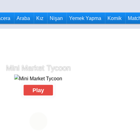
cera
Araba
Kız
Nişan
Yemek Yapma
Komik
Matc
Mini Market Tycoon
Play