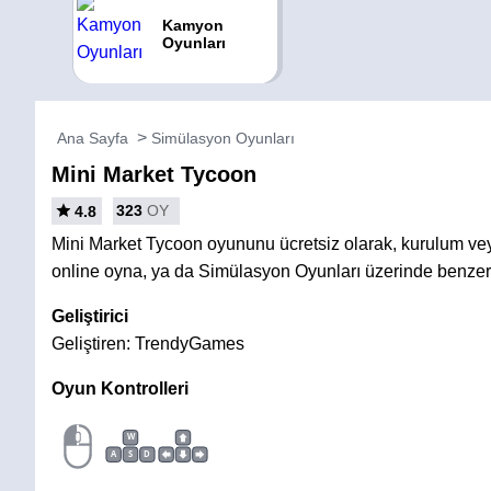
Kamyon
Oyunları
Ana Sayfa
Simülasyon Oyunları
Mini Market Tycoon
323
OY
4.8
Mini Market Tycoon oyununu ücretsiz olarak, kurulum v
online oyna, ya da Simülasyon Oyunları üzerinde benzer 
Geliştirici
Geliştiren: TrendyGames
Oyun Kontrolleri
W
A
S
D