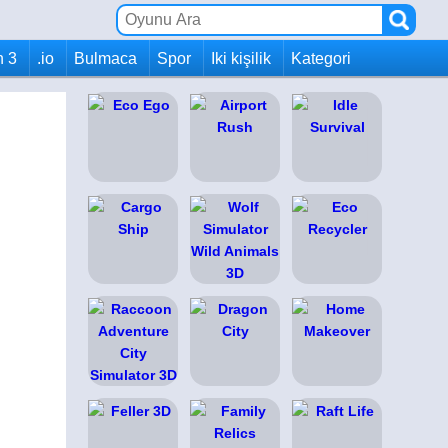
h 3
.io
Bulmaca
Spor
Iki kişilik
Kategori