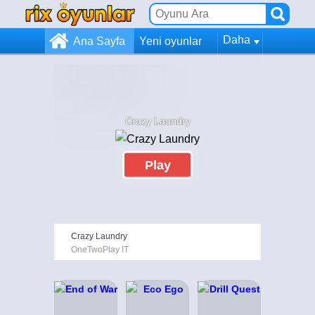
Daha
Ana Sayfa
Yeni oyunlar
Crazy Laundry
Play
Crazy Laundry
OneTwoPlay IT