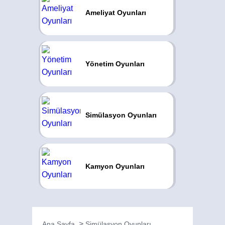
Ameliyat Oyunları
Yönetim Oyunları
Simülasyon Oyunları
Kamyon Oyunları
Ana Sayfa
Simülasyon Oyunları