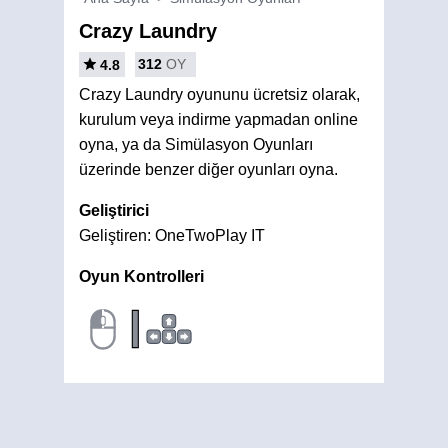
Crazy Laundry
312
OY
4.8
Crazy Laundry oyununu ücretsiz olarak,
kurulum veya indirme yapmadan online
oyna, ya da Simülasyon Oyunları
üzerinde benzer diğer oyunları oyna.
Geliştirici
Geliştiren: OneTwoPlay IT
Oyun Kontrolleri
|