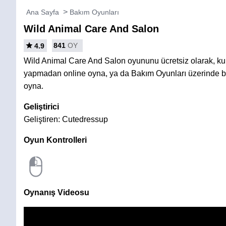
Ana Sayfa
Bakım Oyunları
Wild Animal Care And Salon
841
OY
4.9
Wild Animal Care And Salon oyununu ücretsiz olarak, k
yapmadan online oyna, ya da Bakım Oyunları üzerinde be
oyna.
Geliştirici
Geliştiren: Cutedressup
Oyun Kontrolleri
Oynanış Videosu