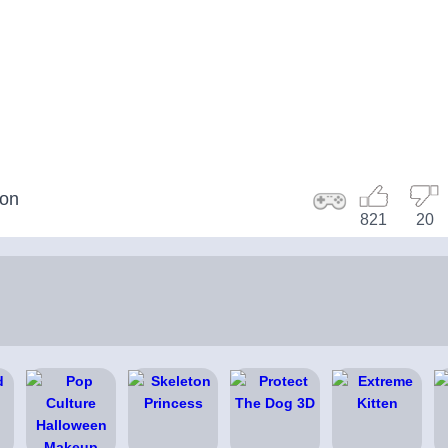
lon
821
20