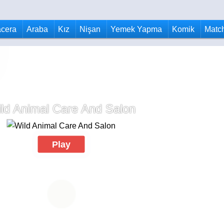
cera
Araba
Kız
Nişan
Yemek Yapma
Komik
Matc
ld Animal Care And Salon
Play