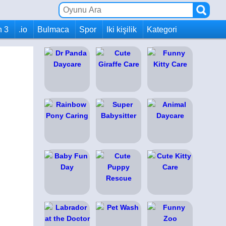
h 3
.io
Bulmaca
Spor
Iki kişilik
Kategori