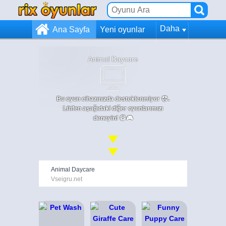
Daha
Ana Sayfa
Yeni oyunlar
Animal Daycare
Bu oyun cihazınızda desteklenmiyor 😞.
Lütfen aşağıdaki diğer oyunlarımızı
deneyin! 😄🎮
Animal Daycare
Vseigru.net