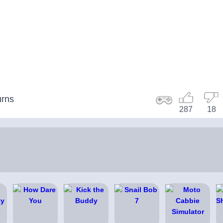
urns
287
18