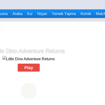
cera
Araba
Kız
Nişan
Yemek Yapma
Komik
Matc
tle Dino Adventure Returns
Play