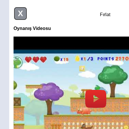
X
Fırlat
Oynanış Videosu