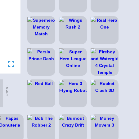
Reklam