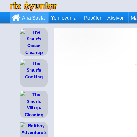
Ana Sayfa
Yeni oyunlar
Popüler
Aksiyon
Ma