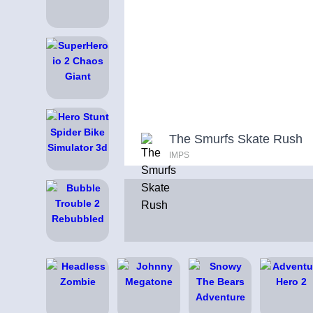
The Smurfs Skate Rush
IMPS