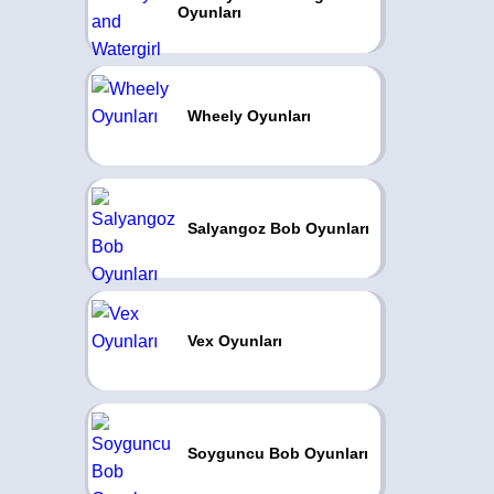
Oyunları
Wheely Oyunları
Salyangoz Bob Oyunları
Vex Oyunları
Soyguncu Bob Oyunları