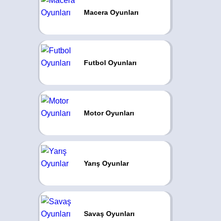
Macera Oyunları
Futbol Oyunları
Motor Oyunları
Yarış Oyunlar
Savaş Oyunları