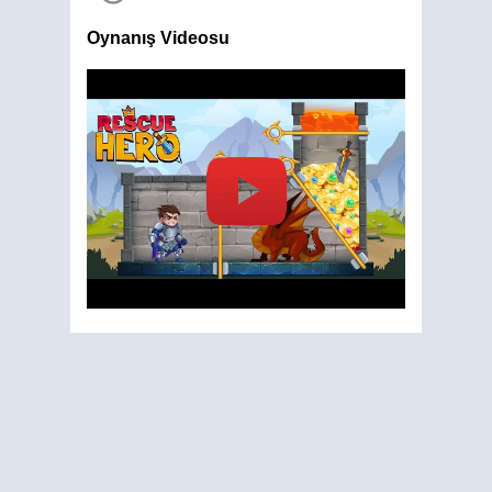
Oynanış Videosu