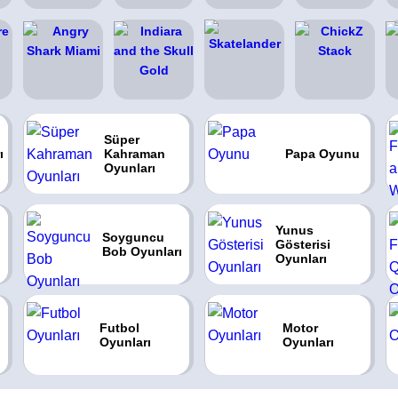
Süper
ı
Kahraman
Papa Oyunu
Oyunları
Yunus
Soyguncu
Gösterisi
Bob Oyunları
Oyunları
Futbol
Motor
Oyunları
Oyunları