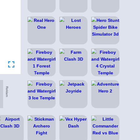
Reklam