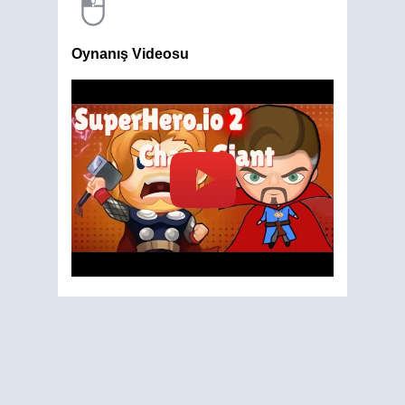
Oynanış Videosu