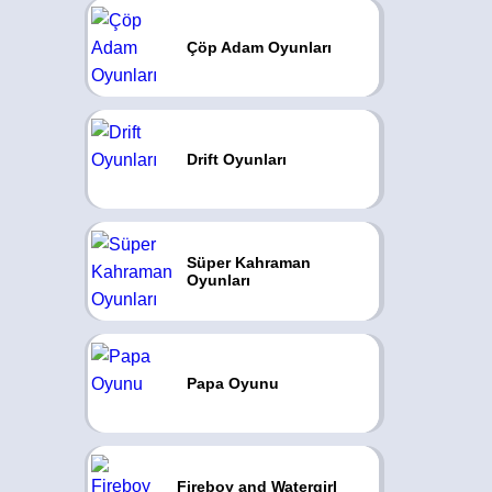
Çöp Adam Oyunları
Drift Oyunları
Süper Kahraman
Oyunları
Papa Oyunu
Fireboy and Watergirl