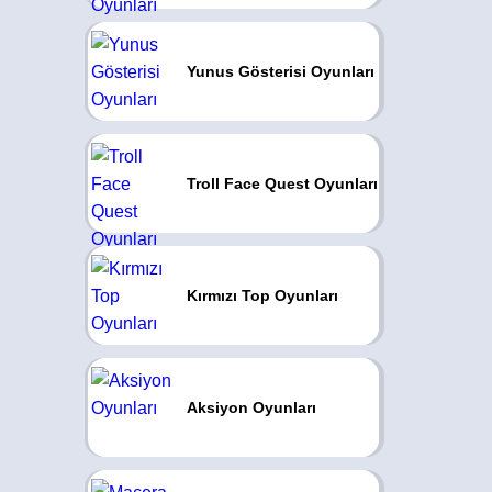
Yunus Gösterisi Oyunları
Troll Face Quest Oyunları
Kırmızı Top Oyunları
Aksiyon Oyunları