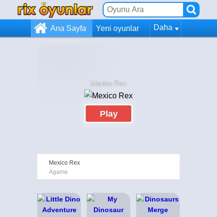
Daha
Ana Sayfa
Yeni oyunlar
Mexico Rex
Play
Mexico Rex
Agame