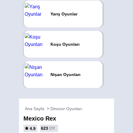
Yarış Oyunlar
Koşu Oyunları
Nişan Oyunları
Ana Sayfa
Dinozor Oyunları
Mexico Rex
623
OY
4.9