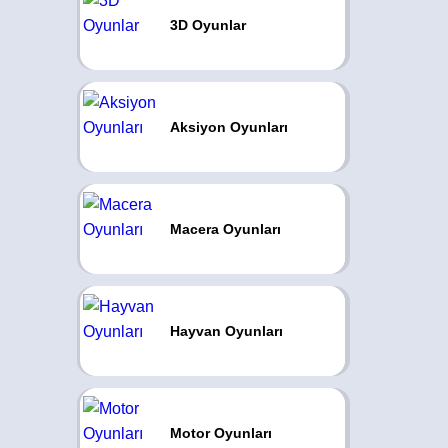
3D Oyunlar
Aksiyon Oyunları
Macera Oyunları
Hayvan Oyunları
Motor Oyunları