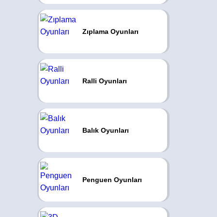
Zıplama Oyunları
Ralli Oyunları
Balık Oyunları
Penguen Oyunları