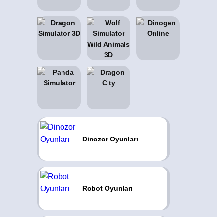
Dinozor Oyunları
Robot Oyunları