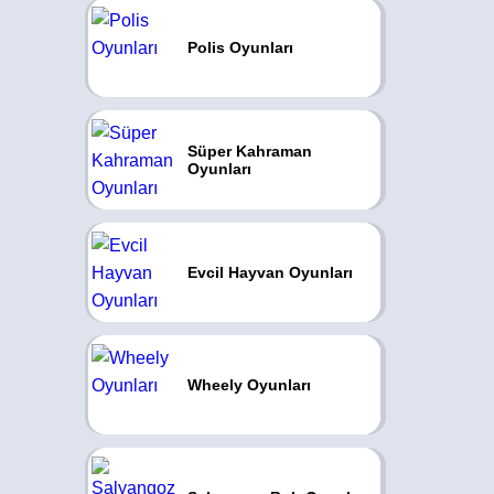
Polis Oyunları
Süper Kahraman
Oyunları
Evcil Hayvan Oyunları
Wheely Oyunları