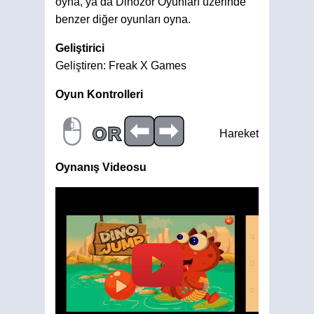
oyna, ya da Dinozor Oyunları üzerinde
benzer diğer oyunları oyna.
Geliştirici
Geliştiren: Freak X Games
Oyun Kontrolleri
OR
Hareket
Oynanış Videosu