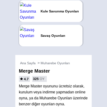
Kule Savunma Oyunları
Savaş Oyunları
Ana Sayfa
Muharebe Oyunları
Merge Master
325
OY
4.7
Merge Master oyununu ücretsiz olarak,
kurulum veya indirme yapmadan online
oyna, ya da Muharebe Oyunları üzerinde
benzer diğer oyunları oyna.