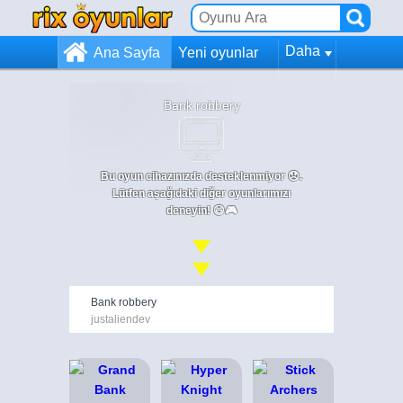
Daha
Ana Sayfa
Yeni oyunlar
Bank robbery
Bu oyun cihazınızda desteklenmiyor 😞.
Lütfen aşağıdaki diğer oyunlarımızı
deneyin! 😄🎮
Bank robbery
justaliendev