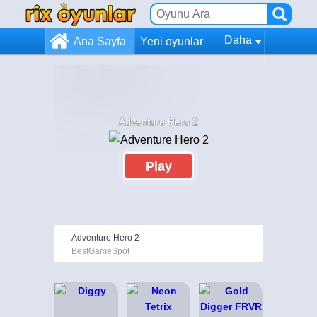
Daha
Ana Sayfa
Yeni oyunlar
Adventure Hero 2
Play
Adventure Hero 2
BestGameSpot