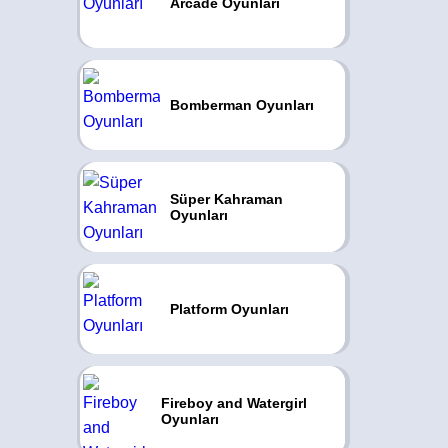
Arcade Oyunları
Bomberman Oyunları
Süper Kahraman
Oyunları
Platform Oyunları
Fireboy and Watergirl
Oyunları