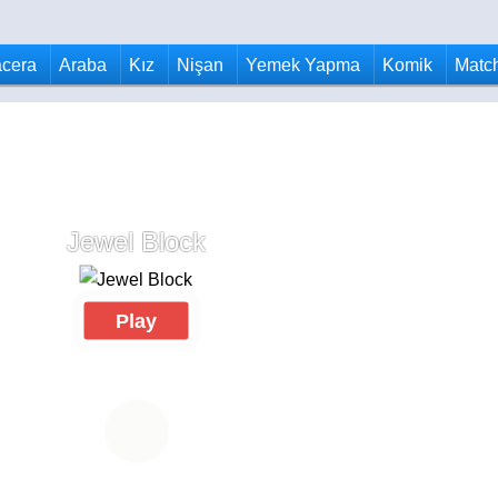
cera
Araba
Kız
Nişan
Yemek Yapma
Komik
Matc
Jewel Block
Play