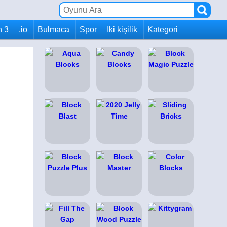
h 3
.io
Bulmaca
Spor
Iki kişilik
Kategori