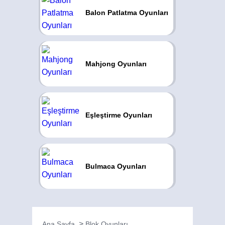
Balon Patlatma Oyunları
Mahjong Oyunları
Eşleştirme Oyunları
Bulmaca Oyunları
Ana Sayfa
Blok Oyunları