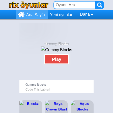
Daha
Ana Sayfa
Yeni oyunlar
Gummy Blocks
Play
Gummy Blocks
Code This Lab srl