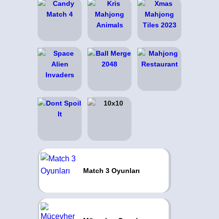
Match 3 Oyunları