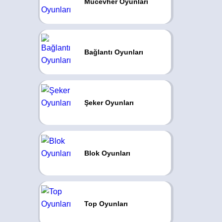
Mücevher Oyunları
Bağlantı Oyunları
Şeker Oyunları
Blok Oyunları
Top Oyunları