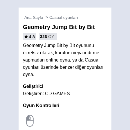
Ana Sayfa
Casual oyunları
Geometry Jump Bit by Bit
326
OY
4.8
Geometry Jump Bit by Bit oyununu
ücretsiz olarak, kurulum veya indirme
yapmadan online oyna, ya da Casual
oyunları üzerinde benzer diğer oyunları
oyna.
Geliştirici
Geliştiren: CD GAMES
Oyun Kontrolleri