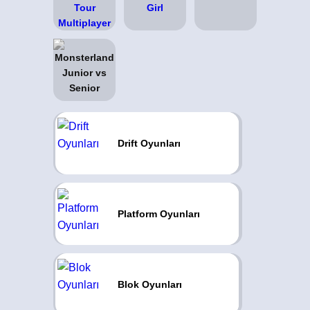
Drift Oyunları
Platform Oyunları
Blok Oyunları