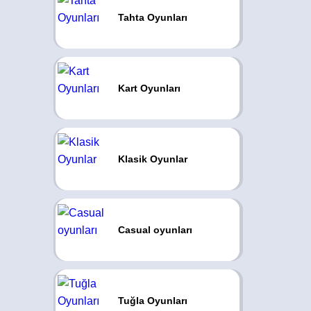
Tahta Oyunları
Kart Oyunları
Klasik Oyunlar
Casual oyunları
Tuğla Oyunları