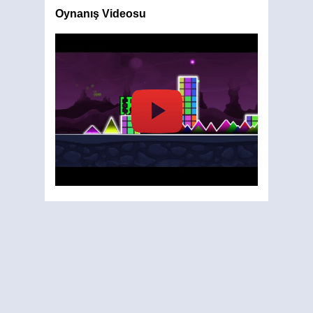
Oynanış Videosu