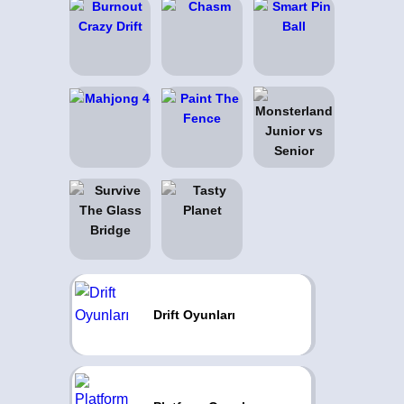
Drift Oyunları