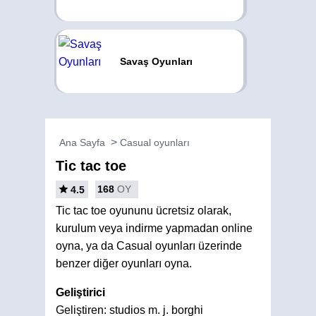
Savaş Oyunları
Ana Sayfa
Casual oyunları
Tic tac toe
168
OY
4.5
Tic tac toe oyununu ücretsiz olarak,
kurulum veya indirme yapmadan online
oyna, ya da Casual oyunları üzerinde
benzer diğer oyunları oyna.
Geliştirici
Geliştiren: studios m. j. borghi