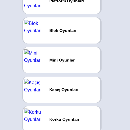
Platform Oyunları
Blok Oyunları
Mini Oyunlar
Kaçış Oyunları
Korku Oyunları