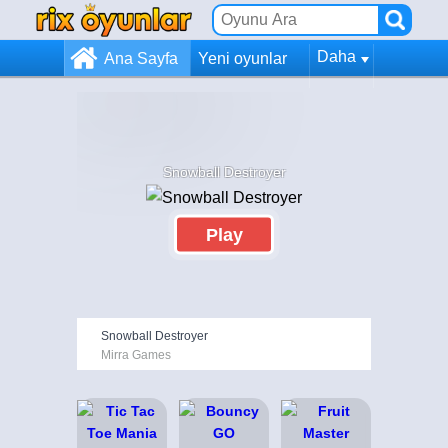
Daha
Ana Sayfa
Yeni oyunlar
Snowball Destroyer
Play
Snowball Destroyer
Mirra Games