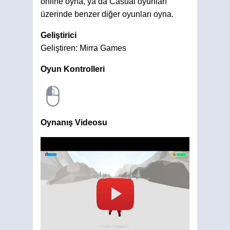
online oyna, ya da Casual oyunları
üzerinde benzer diğer oyunları oyna.
Geliştirici
Geliştiren: Mirra Games
Oyun Kontrolleri
Oynanış Videosu