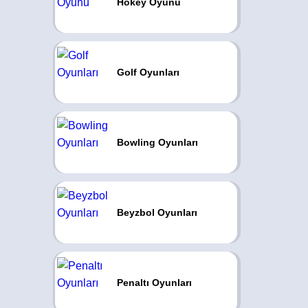
Hokey Oyunu
Golf Oyunları
Bowling Oyunları
Beyzbol Oyunları
Penaltı Oyunları