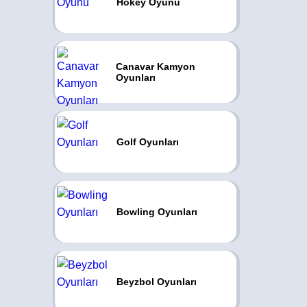
Hokey Oyunu
Canavar Kamyon
Oyunları
Golf Oyunları
Bowling Oyunları
Beyzbol Oyunları