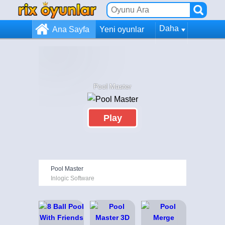
Daha
Ana Sayfa
Yeni oyunlar
Pool Master
Play
Pool Master
Inlogic Software