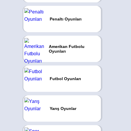
Penaltı Oyunları
Amerikan Futbolu
Oyunları
Futbol Oyunları
Yarış Oyunlar