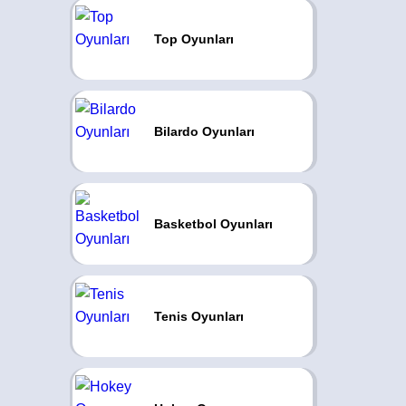
Top Oyunları
Bilardo Oyunları
Basketbol Oyunları
Tenis Oyunları