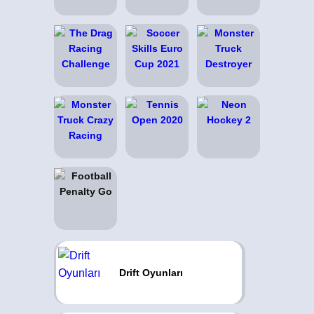
Drift Oyunları