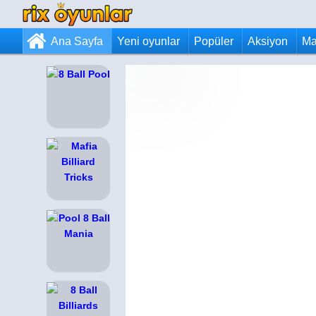
Ana Sayfa
Yeni oyunlar
Popüler
Aksiyon
Ma