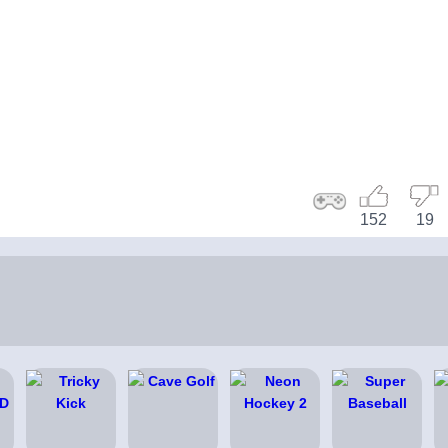
152
19