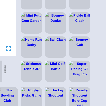
Reklam