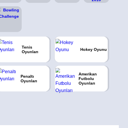
Tenis
Hokey Oyunu
Oyunları
Amerikan
Penaltı
Futbolu
Oyunları
Oyunları