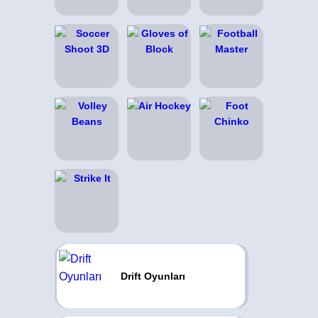
Drift Oyunları