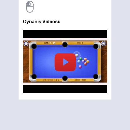
Oynanış Videosu