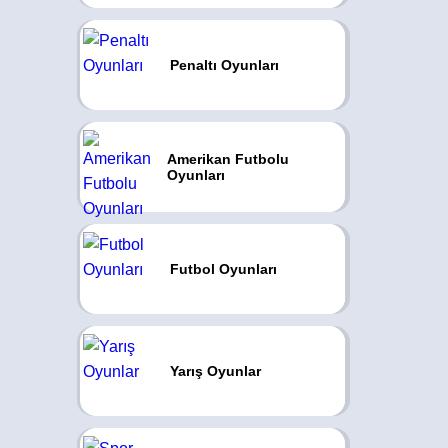
Penaltı Oyunları
Amerikan Futbolu
Oyunları
Futbol Oyunları
Yarış Oyunlar