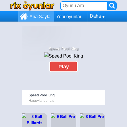
Daha
Ana Sayfa
Yeni oyunlar
Speed Pool King
Play
Speed Pool King
Happylander Ltd