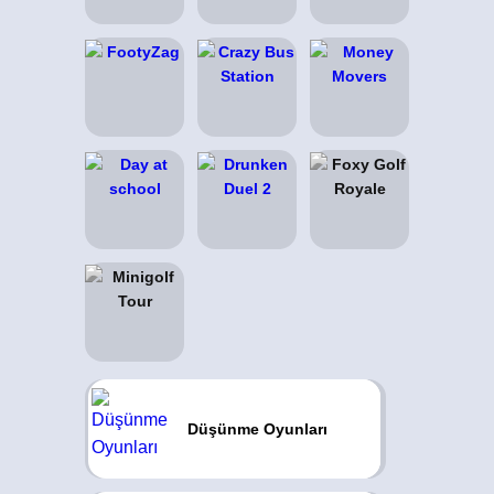
Düşünme Oyunları