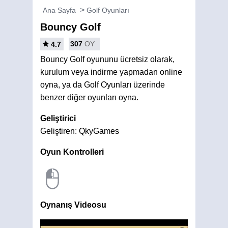
Ana Sayfa
Golf Oyunları
Bouncy Golf
307
OY
4.7
Bouncy Golf oyununu ücretsiz olarak,
kurulum veya indirme yapmadan online
oyna, ya da Golf Oyunları üzerinde
benzer diğer oyunları oyna.
Geliştirici
Geliştiren: QkyGames
Oyun Kontrolleri
Oynanış Videosu