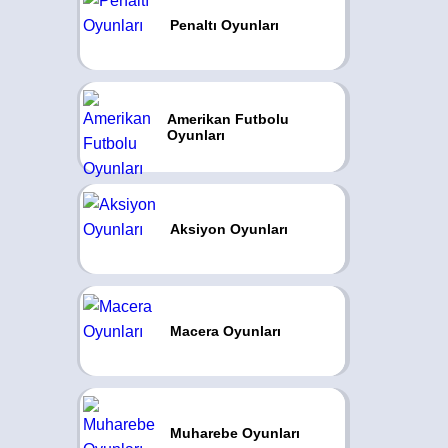
Penaltı Oyunları
Amerikan Futbolu
Oyunları
Aksiyon Oyunları
Macera Oyunları
Muharebe Oyunları