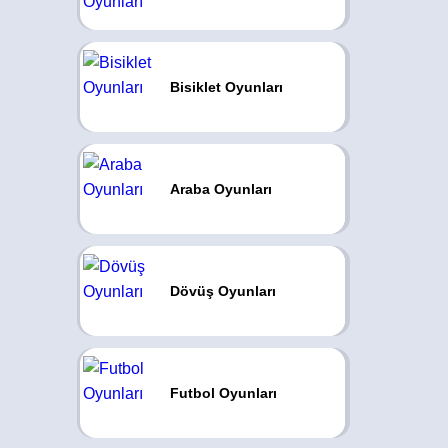
Bisiklet Oyunları
Araba Oyunları
Dövüş Oyunları
Futbol Oyunları