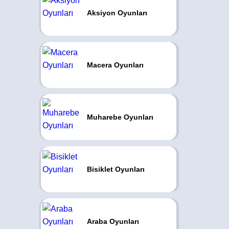
Aksiyon Oyunları
Macera Oyunları
Muharebe Oyunları
Bisiklet Oyunları
Araba Oyunları