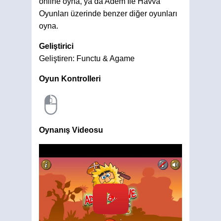
online oyna, ya da Adem İle Havva
Oyunları üzerinde benzer diğer oyunları
oyna.
Geliştirici
Geliştiren: Functu & Agame
Oyun Kontrolleri
Oynanış Videosu