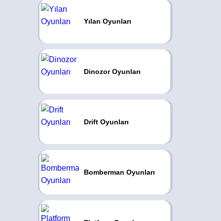
Yılan Oyunları
Dinozor Oyunları
Drift Oyunları
Bomberman Oyunları