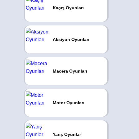
Kaçış Oyunları
Aksiyon Oyunları
Macera Oyunları
Motor Oyunları
Yarış Oyunlar