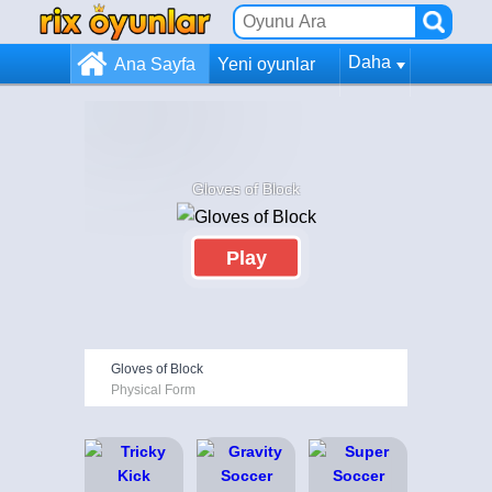
Daha
Ana Sayfa
Yeni oyunlar
Gloves of Block
Play
Gloves of Block
Physical Form