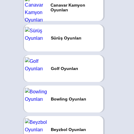
Canavar Kamyon
Oyunları
Sürüş Oyunları
Golf Oyunları
Bowling Oyunları
Beyzbol Oyunları