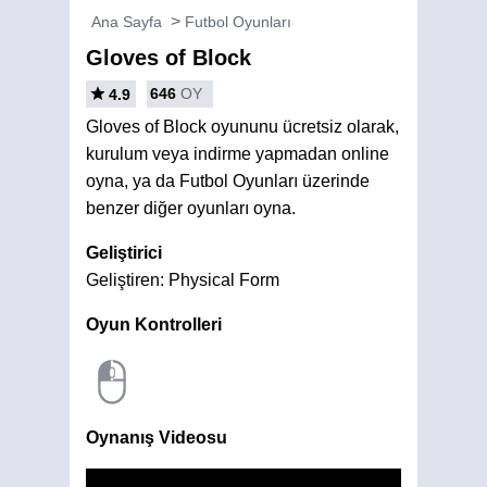
Ana Sayfa
Futbol Oyunları
Gloves of Block
646
OY
4.9
Gloves of Block oyununu ücretsiz olarak,
kurulum veya indirme yapmadan online
oyna, ya da Futbol Oyunları üzerinde
benzer diğer oyunları oyna.
Geliştirici
Geliştiren: Physical Form
Oyun Kontrolleri
Oynanış Videosu