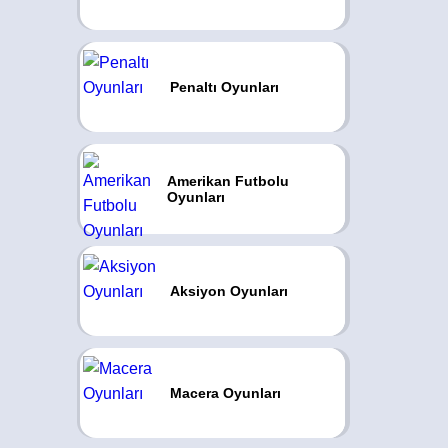
Penaltı Oyunları
Amerikan Futbolu
Oyunları
Aksiyon Oyunları
Macera Oyunları