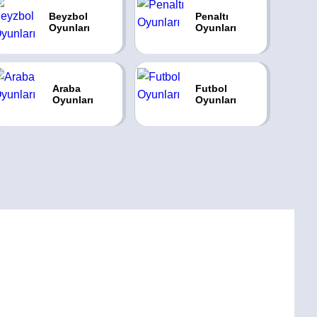
Beyzbol
Penaltı
Oyunları
Oyunları
Araba
Futbol
Oyunları
Oyunları