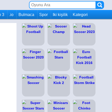
h 3
.io
Bulmaca
Spor
Iki kişilik
Kategori