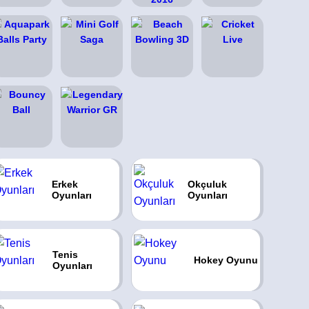
Erkek
Okçuluk
Oyunları
Oyunları
Tenis
Hokey Oyunu
Oyunları