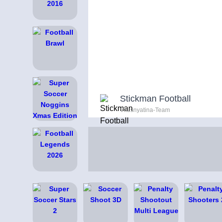
Stickman Football
Vkusnyatina-Team