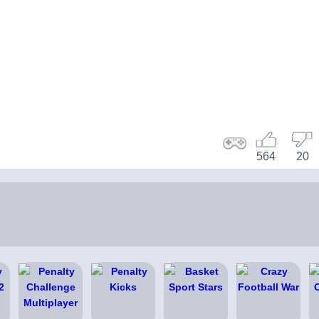
564
20