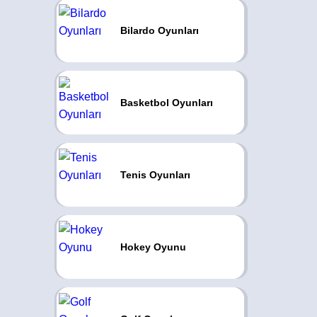
Bilardo Oyunları
Basketbol Oyunları
Tenis Oyunları
Hokey Oyunu