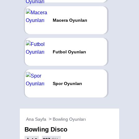
Macera Oyunları
Futbol Oyunları
Spor Oyunları
Ana Sayfa
Bowling Oyunları
Bowling Disco