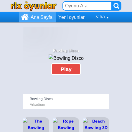
Daha
Ana Sayfa
Yeni oyunlar
Bowling Disco
Play
Bowling Disco
Arkadium