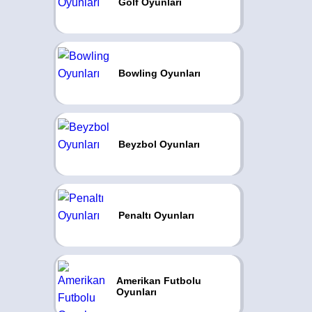
Golf Oyunları
Bowling Oyunları
Beyzbol Oyunları
Penaltı Oyunları
Amerikan Futbolu
Oyunları