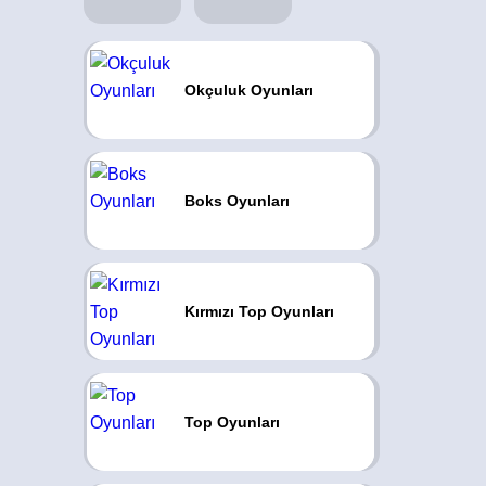
Okçuluk Oyunları
Boks Oyunları
Kırmızı Top Oyunları
Top Oyunları