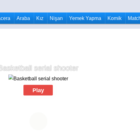
cera
Araba
Kız
Nişan
Yemek Yapma
Komik
Matc
Basketball serial shooter
Play