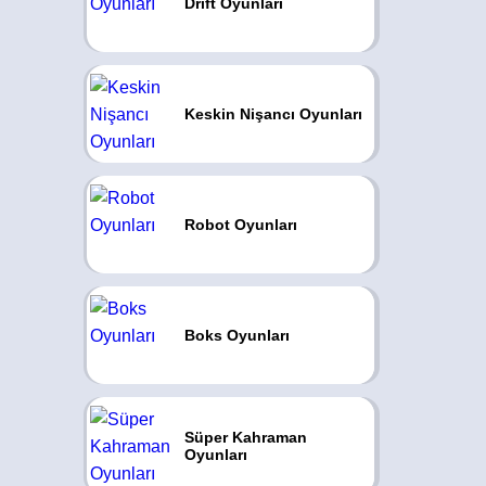
Drift Oyunları
Keskin Nişancı Oyunları
Robot Oyunları
Boks Oyunları
Süper Kahraman
Oyunları