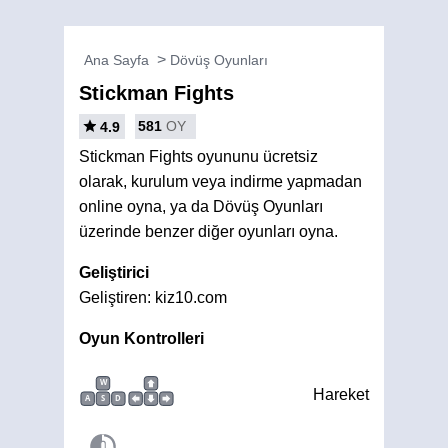
Ana Sayfa
Dövüş Oyunları
Stickman Fights
581
OY
4.9
Stickman Fights oyununu ücretsiz
olarak, kurulum veya indirme yapmadan
online oyna, ya da Dövüş Oyunları
üzerinde benzer diğer oyunları oyna.
Geliştirici
Geliştiren: kiz10.com
Oyun Kontrolleri
W
Hareket
A
S
D