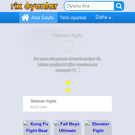
Daha
Ana Sayfa
Yeni oyunlar
Stickman Fights
Bu oyun cihazınızda desteklenmiyor 😞.
Lütfen aşağıdaki diğer oyunlarımızı
deneyin! 😄🎮
Stickman Fights
kiz10.com