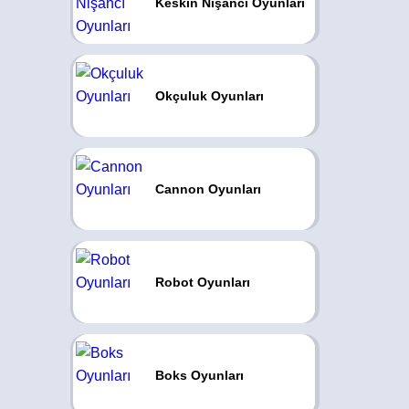
Keskin Nişancı Oyunları
Okçuluk Oyunları
Cannon Oyunları
Robot Oyunları
Boks Oyunları