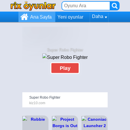
Daha
Ana Sayfa
Yeni oyunlar
Super Robo Fighter
Play
Super Robo Fighter
kiz10.com