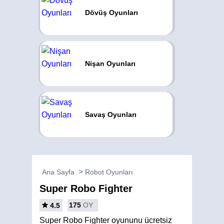
Dövüş Oyunları
Nişan Oyunları
Savaş Oyunları
Ana Sayfa
Robot Oyunları
Super Robo Fighter
175
OY
4.5
Super Robo Fighter oyununu ücretsiz