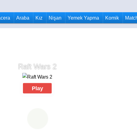
cera
Araba
Kız
Nişan
Yemek Yapma
Komik
Matc
Raft Wars 2
Play