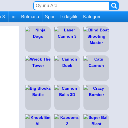
h 3
.io
Bulmaca
Spor
Iki kişilik
Kategori