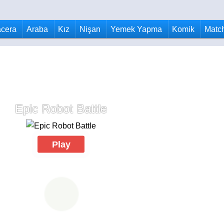
cera
Araba
Kız
Nişan
Yemek Yapma
Komik
Matc
Epic Robot Battle
Play