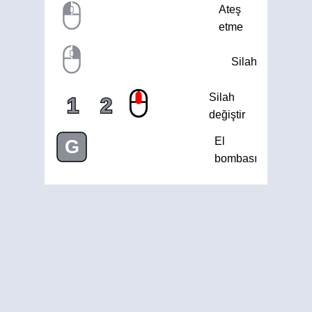
Ateş
etme
Silah
Silah
1
2
değiştir
El
G
bombası