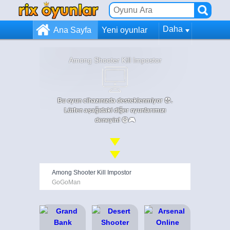
Daha
Ana Sayfa
Yeni oyunlar
Among Shooter Kill Impostor
Bu oyun cihazınızda desteklenmiyor 😞.
Lütfen aşağıdaki diğer oyunlarımızı
deneyin! 😄🎮
Among Shooter Kill Impostor
GoGoMan