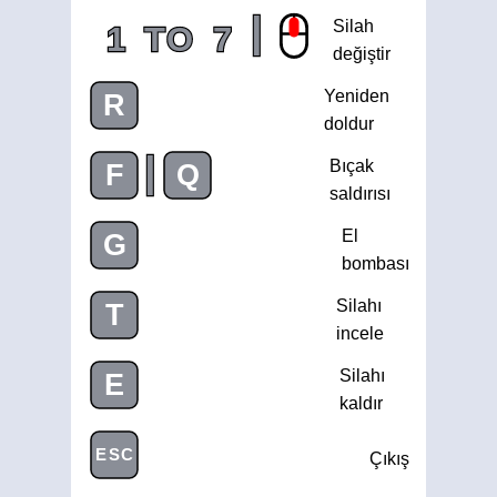
|
Silah
1
TO
7
değiştir
Yeniden
R
doldur
|
Bıçak
F
Q
saldırısı
El
G
bombası
Silahı
T
incele
Silahı
E
kaldır
ESC
Çıkış