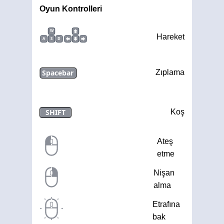
Oyun Kontrolleri
W
Hareket
A
S
D
Spacebar
Zıplama
SHIFT
Koş
Ateş
etme
Nişan
alma
Etrafına
bak