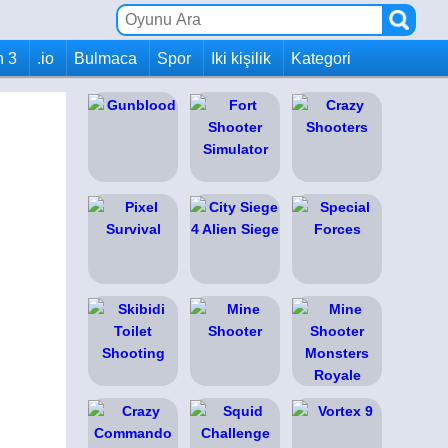
h 3
.io
Bulmaca
Spor
Iki kişilik
Kategori