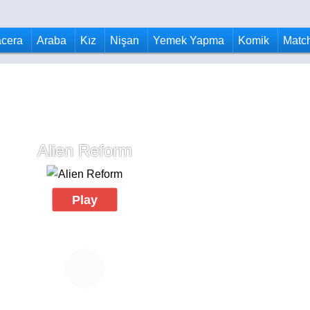
cera
Araba
Kız
Nişan
Yemek Yapma
Komik
Matc
Alien Reform
Play