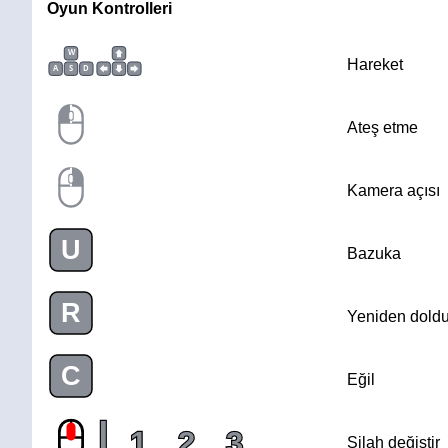
Oyun Kontrolleri
W
Hareket
A
S
D
Ateş etme
Kamera açısı
U
Bazuka
R
Yeniden doldu
C
Eğil
|
1
2
3
Silah değiştir