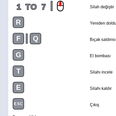
|
1
TO
7
Silah değiştir
R
Yeniden doldu
|
F
Q
Bıçak saldırısı
G
El bombası
T
Silahı incele
E
Silahı kaldır
ESC
Çıkış