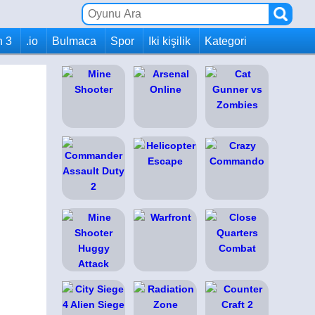
h 3
.io
Bulmaca
Spor
Iki kişilik
Kategori