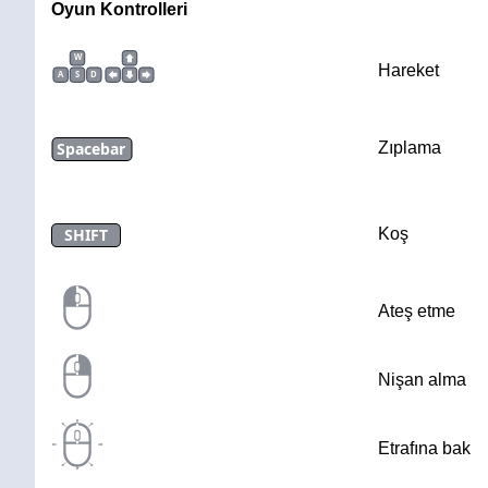
Oyun Kontrolleri
W
Hareket
A
S
D
Spacebar
Zıplama
SHIFT
Koş
Ateş etme
Nişan alma
Etrafına bak