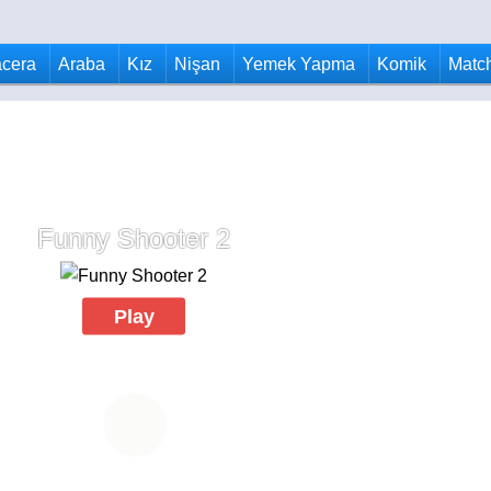
cera
Araba
Kız
Nişan
Yemek Yapma
Komik
Matc
Funny Shooter 2
Play