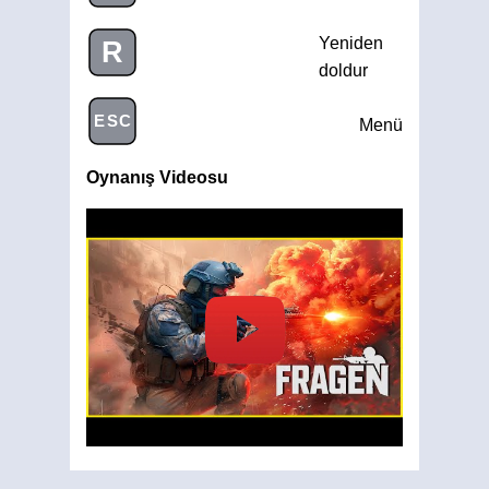
Yeniden
R
doldur
ESC
Menü
Oynanış Videosu