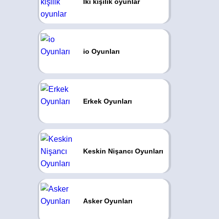
Iki kişilik oyunlar
io Oyunları
Erkek Oyunları
Keskin Nişancı Oyunları
Asker Oyunları