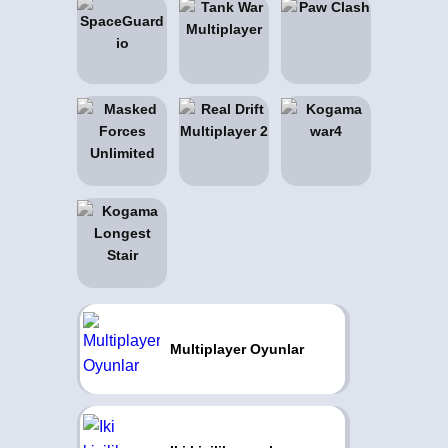
Multiplayer Oyunlar