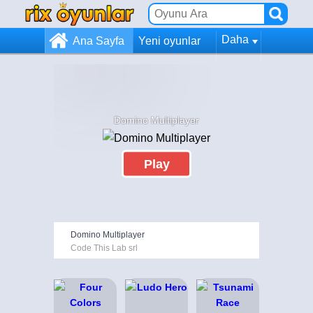
Daha
Ana Sayfa
Yeni oyunlar
Domino Multiplayer
Play
Domino Multiplayer
Code This Lab srl