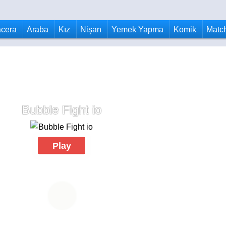
cera
Araba
Kız
Nişan
Yemek Yapma
Komik
Matc
Bubble Fight io
Play