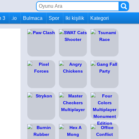
h 3
.io
Bulmaca
Spor
Iki kişilik
Kategori